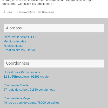
parisienne. Contactez-les directement !
cicof
6 janvier 2015
Non classé
A propos
Découvrir la selarl CICOF
Mentions légales
Nous contacter
Création site VIVE la VIE !
Coordonnées
Hôpital privé Paris-Essonne
12 Bd P.Brossolette , 91291 Arpajon
Clinique de l'Yvette
67 route de corbeil, 91160 Longjumeau
Clinique de la Maye
49 rue du parc de clagny, 78000 Versailles