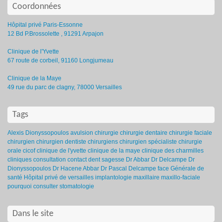
Coordonnées
Hôpital privé Paris-Essonne
12 Bd P.Brossolette , 91291 Arpajon
Clinique de l'Yvette
67 route de corbeil, 91160 Longjumeau
Clinique de la Maye
49 rue du parc de clagny, 78000 Versailles
Tags
Alexis Dionyssopoulos
avulsion
chirurgie
chirurgie dentaire
chirurgie faciale
chirurgien
chirurgien dentiste
chirurgiens
chirurgien spécialiste
chirurgie
orale
cicof
clinique de l'yvette
clinique de la maye
clinique des charmilles
cliniques
consultation
contact
dent sagesse
Dr Abbar
Dr Delcampe
Dr
Dionyssopoulos
Dr Hacene Abbar
Dr Pascal Delcampe
face
Générale de
santé
Hôpital privé de versailles
implantologie
maxillaire
maxillo-faciale
pourquoi consulter
stomatologie
Dans le site