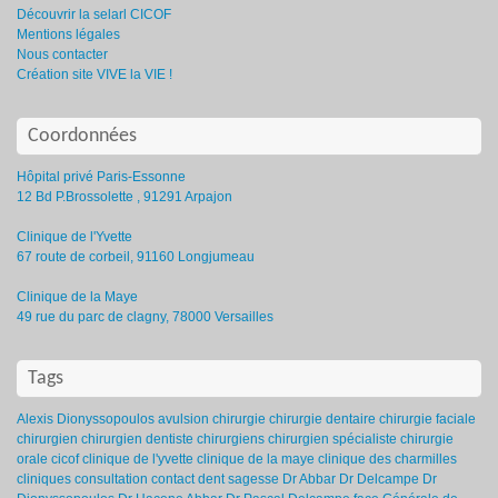
Découvrir la selarl CICOF
Mentions légales
Nous contacter
Création site VIVE la VIE !
Coordonnées
Hôpital privé Paris-Essonne
12 Bd P.Brossolette , 91291 Arpajon
Clinique de l'Yvette
67 route de corbeil, 91160 Longjumeau
Clinique de la Maye
49 rue du parc de clagny, 78000 Versailles
Tags
Alexis Dionyssopoulos
avulsion
chirurgie
chirurgie dentaire
chirurgie faciale
chirurgien
chirurgien dentiste
chirurgiens
chirurgien spécialiste
chirurgie
orale
cicof
clinique de l'yvette
clinique de la maye
clinique des charmilles
cliniques
consultation
contact
dent sagesse
Dr Abbar
Dr Delcampe
Dr