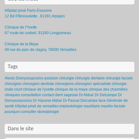
Hôpital privé Paris-Essonne
12 Bd P.Brossolette , 91291 Arpajon
Clinique de l'Yvette
67 route de corbeil, 91160 Longjumeau
Clinique de la Maye
49 rue du parc de clagny, 78000 Versailles
Tags
Alexis Dionyssopoulos
avulsion
chirurgie
chirurgie dentaire
chirurgie faciale
chirurgien
chirurgien dentiste
chirurgiens
chirurgien spécialiste
chirurgie
orale
cicof
clinique de l'yvette
clinique de la maye
clinique des charmilles
cliniques
consultation
contact
dent sagesse
Dr Abbar
Dr Delcampe
Dr
Dionyssopoulos
Dr Hacene Abbar
Dr Pascal Delcampe
face
Générale de
santé
Hôpital privé de versailles
implantologie
maxillaire
maxillo-faciale
pourquoi consulter
stomatologie
Dans le site