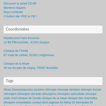
Découvrir la selarl CICOF
Mentions légales
Nous contacter
Création site VIVE la VIE !
Coordonnées
Hôpital privé Paris-Essonne
12 Bd P.Brossolette , 91291 Arpajon
Clinique de l'Yvette
67 route de corbeil, 91160 Longjumeau
Clinique de la Maye
49 rue du parc de clagny, 78000 Versailles
Tags
Alexis Dionyssopoulos
avulsion
chirurgie
chirurgie dentaire
chirurgie faciale
chirurgien
chirurgien dentiste
chirurgiens
chirurgien spécialiste
chirurgie
orale
cicof
clinique de l'yvette
clinique de la maye
clinique des charmilles
cliniques
consultation
contact
dent sagesse
Dr Abbar
Dr Delcampe
Dr