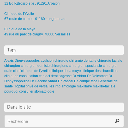
12 Bd P.Brossolette , 91291 Arpajon
Clinique de l'Yvette
67 route de corbeil, 91160 Longjumeau
Clinique de la Maye
49 rue du parc de clagny, 78000 Versailles
Tags
Alexis Dionyssopoulos
avulsion
chirurgie
chirurgie dentaire
chirurgie faciale
chirurgien
chirurgien dentiste
chirurgiens
chirurgien spécialiste
chirurgie
orale
cicof
clinique de l'yvette
clinique de la maye
clinique des charmilles
cliniques
consultation
contact
dent sagesse
Dr Abbar
Dr Delcampe
Dr
Dionyssopoulos
Dr Hacene Abbar
Dr Pascal Delcampe
face
Générale de
santé
Hôpital privé de versailles
implantologie
maxillaire
maxillo-faciale
pourquoi consulter
stomatologie
Dans le site