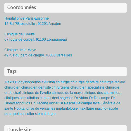
Coordonnées
Hôpital privé Paris-Essonne
12 Bd P.Brossolette , 91291 Arpajon
Clinique de l'Yvette
67 route de corbeil, 91160 Longjumeau
Clinique de la Maye
49 rue du parc de clagny, 78000 Versailles
Tags
Alexis Dionyssopoulos
avulsion
chirurgie
chirurgie dentaire
chirurgie faciale
chirurgien
chirurgien dentiste
chirurgiens
chirurgien spécialiste
chirurgie
orale
cicof
clinique de l'yvette
clinique de la maye
clinique des charmilles
cliniques
consultation
contact
dent sagesse
Dr Abbar
Dr Delcampe
Dr
Dionyssopoulos
Dr Hacene Abbar
Dr Pascal Delcampe
face
Générale de
santé
Hôpital privé de versailles
implantologie
maxillaire
maxillo-faciale
pourquoi consulter
stomatologie
Dans le site