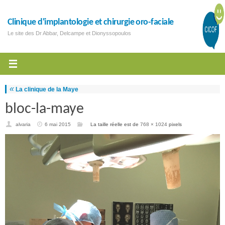
Clinique d'implantologie et chirurgie oro-faciale
Le site des Dr Abbar, Delcampe et Dionyssopoulos
«
La clinique de la Maye
bloc-la-maye
alvaria
6 mai 2015
La taille réelle est de
768 × 1024
pixels