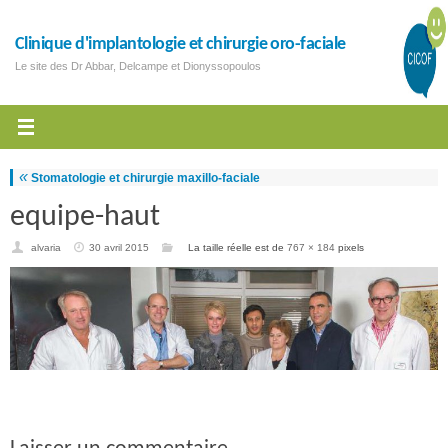
Clinique d'implantologie et chirurgie oro-faciale
Le site des Dr Abbar, Delcampe et Dionyssopoulos
«
Stomatologie et chirurgie maxillo-faciale
equipe-haut
alvaria
30 avril 2015
La taille réelle est de
767 × 184
pixels