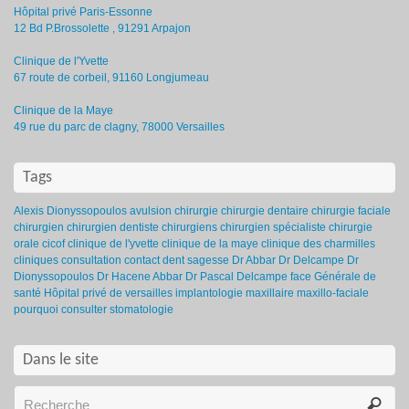
Hôpital privé Paris-Essonne
12 Bd P.Brossolette , 91291 Arpajon
Clinique de l'Yvette
67 route de corbeil, 91160 Longjumeau
Clinique de la Maye
49 rue du parc de clagny, 78000 Versailles
Tags
Alexis Dionyssopoulos
avulsion
chirurgie
chirurgie dentaire
chirurgie faciale
chirurgien
chirurgien dentiste
chirurgiens
chirurgien spécialiste
chirurgie
orale
cicof
clinique de l'yvette
clinique de la maye
clinique des charmilles
cliniques
consultation
contact
dent sagesse
Dr Abbar
Dr Delcampe
Dr
Dionyssopoulos
Dr Hacene Abbar
Dr Pascal Delcampe
face
Générale de
santé
Hôpital privé de versailles
implantologie
maxillaire
maxillo-faciale
pourquoi consulter
stomatologie
Dans le site