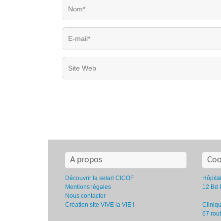
A propos
Coo
Découvrir la selarl CICOF
Hôpita
Mentions légales
12 Bd 
Nous contacter
Création site VIVE la VIE !
Cliniqu
67 rou