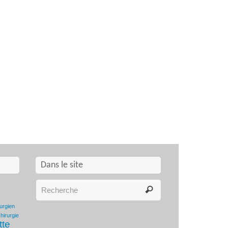
Dans le site
rurgien
hirurgie
tte