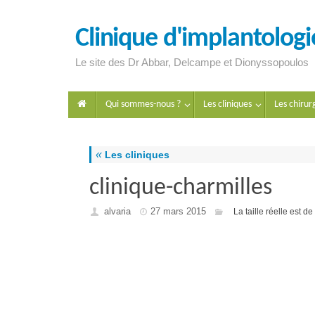
Clinique d'implantologie
Le site des Dr Abbar, Delcampe et Dionyssopoulos
Qui sommes-nous ?
Les cliniques
Les chirur
«
Les cliniques
clinique-charmilles
alvaria
27 mars 2015
La taille réelle est de