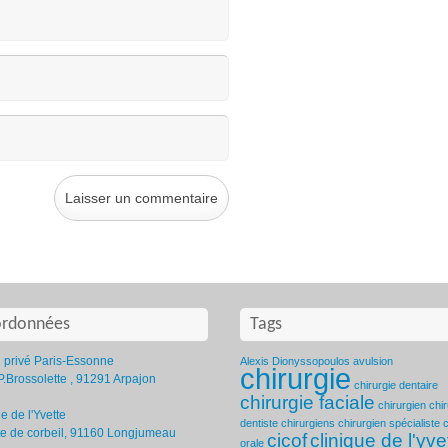
rdonnées
Tags
l privé Paris-Essonne
Alexis Dionyssopoulos
avulsion
chirurgie
P.Brossolette , 91291 Arpajon
chirurgie dentaire
chirurgie faciale
chirurgien
chi
e de l'Yvette
dentiste
chirurgiens
chirurgien spécialiste
c
te de corbeil, 91160 Longjumeau
cicof
clinique de l'yve
orale